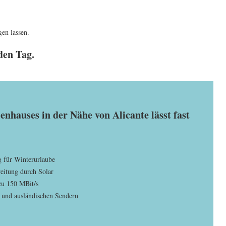
en lassen.
den Tag.
enhauses in der Nähe von Alicante lässt fast
 für Winterurlaube
itung durch Solar
 zu 150 MBit/s
und ausländischen Sendern