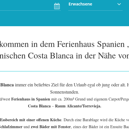
Erwachsene
lkommen in dem Ferienhaus Spanien 
anischen Costa Blanca in der Nähe von
 Blanca
immer ein beliebtes Ziel für den Urlaub egal ob jung oder alt. 
Sonnenstunden.
Ferienhaus in Spanien
üd/west
mit ca. 200m² Grund und eigenem Carpot/Pergol
Costa Blanca
Raum Alicante/Torrevieja.
–
ssbereich mit einer offenen Küche
. Durch eine Barablage wird die Küche vo
Schlafzimmer
zwei Bäder mit Fenster
und
, eines der Bäder ist ein Ensuite Ba